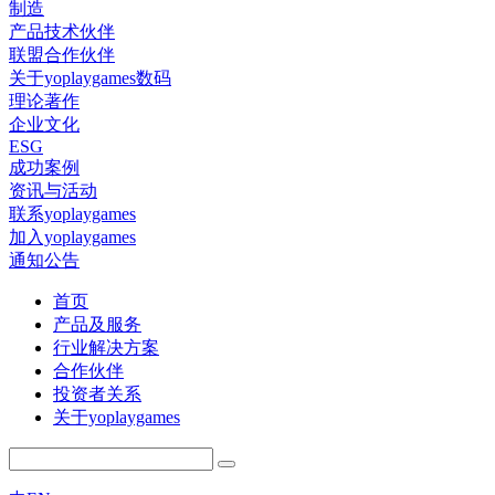
制造
产品技术伙伴
联盟合作伙伴
关于yoplaygames数码
理论著作
企业文化
ESG
成功案例
资讯与活动
联系yoplaygames
加入yoplaygames
通知公告
首页
产品及服务
行业解决方案
合作伙伴
投资者关系
关于yoplaygames