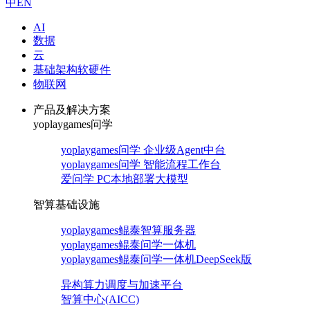
中
EN
AI
数据
云
基础架构软硬件
物联网
产品及解决方案
yoplaygames问学
yoplaygames问学 企业级Agent中台
yoplaygames问学 智能流程工作台
爱问学 PC本地部署大模型
智算基础设施
yoplaygames鲲泰智算服务器
yoplaygames鲲泰问学一体机
yoplaygames鲲泰问学一体机DeepSeek版
异构算力调度与加速平台
智算中心(AICC)