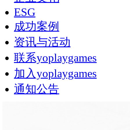
ESG
成功案例
资讯与活动
联系yoplaygames
加入yoplaygames
通知公告