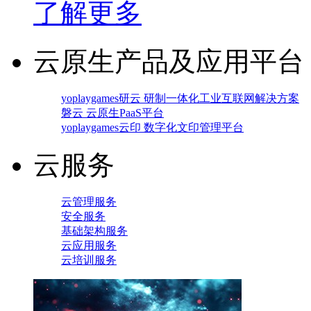
了解更多
云原生产品及应用平台
yoplaygames研云 研制一体化工业互联网解决方案
磐云 云原生PaaS平台
yoplaygames云印 数字化文印管理平台
云服务
云管理服务
安全服务
基础架构服务
云应用服务
云培训服务