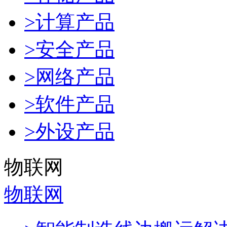
>计算产品
>安全产品
>网络产品
>软件产品
>外设产品
物联网
物联网