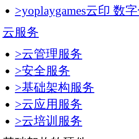
>yoplaygames云印
云服务
>云管理服务
>安全服务
>基础架构服务
>云应用服务
>云培训服务