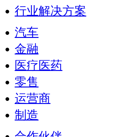
行业解决方案
汽车
金融
医疗医药
零售
运营商
制造
合作伙伴