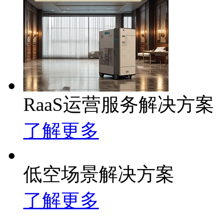
RaaS运营服务解决方案
了解更多
低空场景解决方案
了解更多