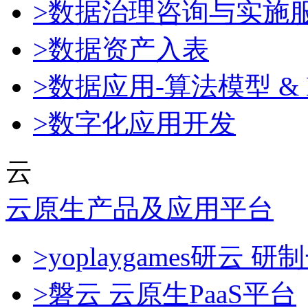
>数据治理咨询与实施
>数据资产入表
>数据应用-算法模型 & 
>数字化应用开发
云
云原生产品及应用平台
>yoplaygames研
>磐云 云原生PaaS平台