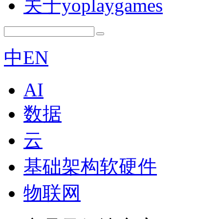
关于yoplaygames
中
EN
AI
数据
云
基础架构软硬件
物联网