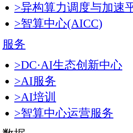
>异构算力调度与加速
>智算中心(AICC)
服务
>DC·AI生态创新中心
>AI服务
>AI培训
>智算中心运营服务