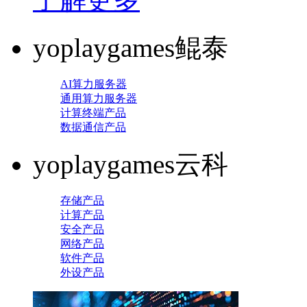
yoplaygames鲲泰
AI算力服务器
通用算力服务器
计算终端产品
数据通信产品
yoplaygames云科
存储产品
计算产品
安全产品
网络产品
软件产品
外设产品