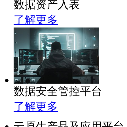
数据资产入表
了解更多
数据安全管控平台
了解更多
云原生产品及应用平台