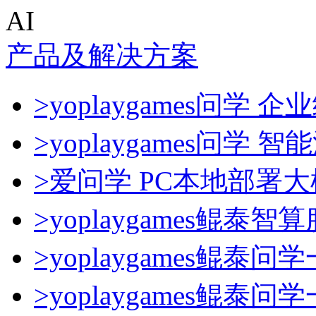
AI
产品及解决方案
>yoplaygames问学 企
>yoplaygames问学
>爱问学 PC本地部署
>yoplaygames鲲泰智
>yoplaygames鲲泰问
>yoplaygames鲲泰问学