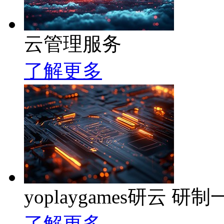
云管理服务
了解更多
yoplaygames研云
了解更多