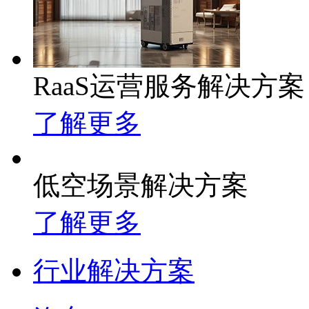
RaaS运营服务解决方案
了解更多
低空场景解决方案
了解更多
行业解决方案