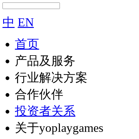
中
EN
首页
产品及服务
行业解决方案
合作伙伴
投资者关系
关于yoplaygames