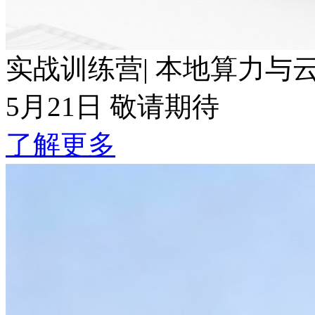
实战训练营| 本地算力与云端Token波
5月21日 敬请期待
了解更多