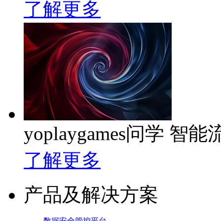
了解更多
yoplaygames问学 
了解更多
产品及解决方案
数据安全管控平台