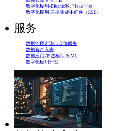
数字化应用-Bluenic客户数据平台
数字化应用-云捷集成中间件（ESB）
服务
数据治理咨询与实施服务
数据资产入表
数据应用-算法模型 & ML
数字化应用开发