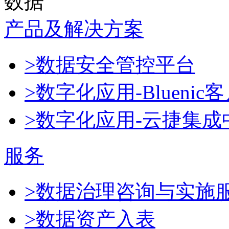
数据
产品及解决方案
>数据安全管控平台
>数字化应用-Blueni
>数字化应用-云捷集成
服务
>数据治理咨询与实施
>数据资产入表